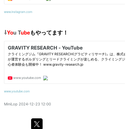
www.instagram.com
⇩
Yo
u T
ube
もやってます！
www.youtube.com
MiniLop
2024-12-23 12:00