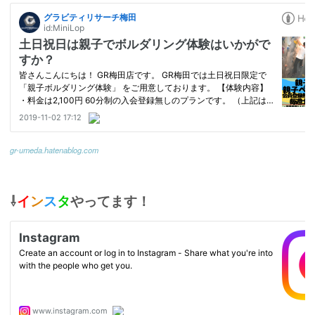
gr-umeda.hatenablog.com
⇩
イ
ン
ス
タ
やってます！