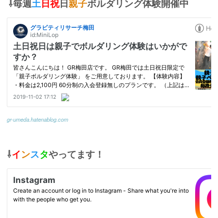
⇩毎週
土
日祝
日
親子
ボルダリング体験開催中
gr-umeda.hatenablog.com
⇩
イ
ン
ス
タ
やってます！